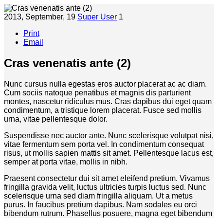
2013, September, 19
Super User
1
Print
Email
Cras venenatis ante (2)
Nunc cursus nulla egestas eros auctor placerat ac ac diam.
Cum sociis natoque penatibus et magnis dis parturient
montes, nascetur ridiculus mus. Cras dapibus dui eget quam
condimentum, a tristique lorem placerat. Fusce sed mollis
urna, vitae pellentesque dolor.
Suspendisse nec auctor ante. Nunc scelerisque volutpat nisi,
vitae fermentum sem porta vel. In condimentum consequat
risus, ut mollis sapien mattis sit amet. Pellentesque lacus est,
semper at porta vitae, mollis in nibh.
Praesent consectetur dui sit amet eleifend pretium. Vivamus
fringilla gravida velit, luctus ultricies turpis luctus sed. Nunc
scelerisque urna sed diam fringilla aliquam. Ut a metus
purus. In faucibus pretium dapibus. Nam sodales eu orci
bibendum rutrum. Phasellus posuere, magna eget bibendum