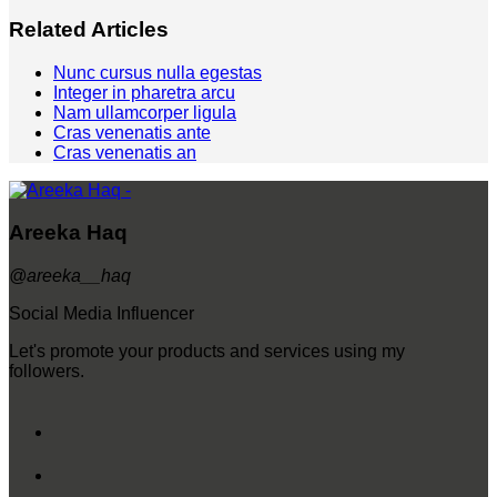
Related Articles
Nunc cursus nulla egestas
Integer in pharetra arcu
Nam ullamcorper ligula
Cras venenatis ante
Cras venenatis an
Areeka Haq
@areeka__haq
Social Media Influencer
Let's promote your products and services using my
followers.