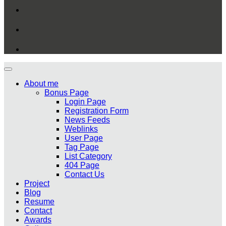
About me
Bonus Page
Login Page
Registration Form
News Feeds
Weblinks
User Page
Tag Page
List Category
404 Page
Contact Us
Project
Blog
Resume
Contact
Awards