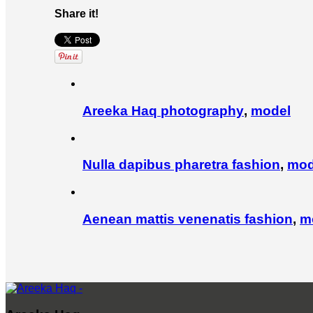
Share it!
Areeka Haq
photography
,
model
Nulla dapibus pharetra
fashion
,
mod
Aenean mattis venenatis
fashion
,
m