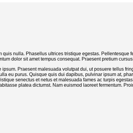
rum quis nulla. Phasellus ultrices tristique egestas. Pellentesq
entum dolor sit amet tempus consequat. Praesent pretium cursus 
e ipsum. Praesent malesuada volutpat dui, ut posuere tellus fri
s nulla eu purus. Quisque quis dui dapibus, pulvinar ipsum at, phar
tristique senectus et netus et malesuada fames ac turpis egestas. 
c habitasse platea dictumst. Nam euismod laoreet fermentum. Pro