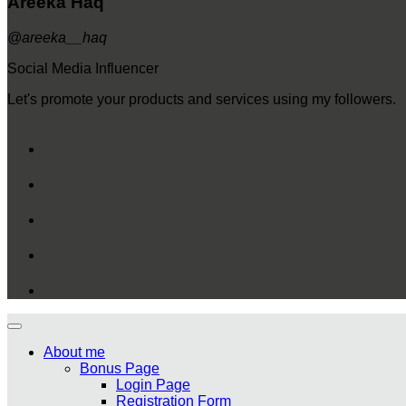
Areeka Haq
@areeka__haq
Social Media Influencer
Let's promote your products and services using my followers.
About me
Bonus Page
Login Page
Registration Form