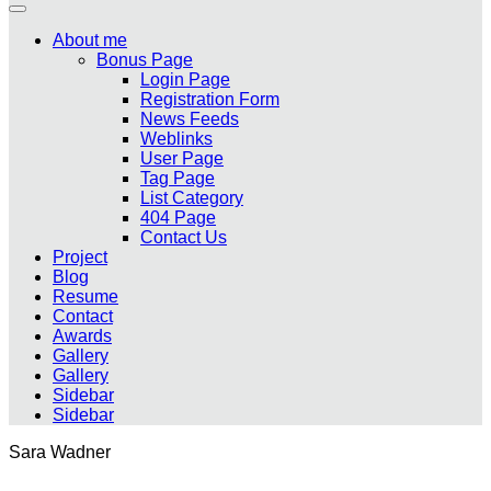
About me
Bonus Page
Login Page
Registration Form
News Feeds
Weblinks
User Page
Tag Page
List Category
404 Page
Contact Us
Project
Blog
Resume
Contact
Awards
Gallery
Gallery
Sidebar
Sidebar
Sara Wadner