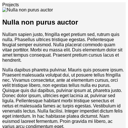
Projects
Nulla non purus auctor
Nullam sapien justo, fringilla eget pretium sed, rutrum quis
nulla. Phasellus ultrices tristique egestas. Pellentesque
feugiat semper euismod. Nulla placerat commodo quam
vitae porttitor. Morbi eu massa elit. Duis elementum dolor sit
amet tempus consequat. Praesent pretium cursus lacus et
hendrerit.
Nulla dapibus pharetra pulvinar. Mauris quis posuere ipsum.
Praesent malesuada volutpat dui, ut posuere tellus fringilla
nec. Vivamus consectetur, ante at elementum cursus, orci
velit tristique libero, non egestas tellus nulla eu purus.
Quisque quis dui dapibus, pulvinar ipsum at, pharetra justo.
Donec dolor ipsum, ultricies eget lacinia at, pulvinar sed
ligula. Pellentesque habitant morbi tristique senectus et
netus et malesuada fames ac turpis egestas. Vestibulum id
venenatis lectus. Nulla facilisi. Integer imperdiet dictum felis
eget interdum. In hac habitasse platea dictumst. Nam
euismod laoreet fermentum. Proin gravida mi libero, ac
varius arcu condimentum eget.