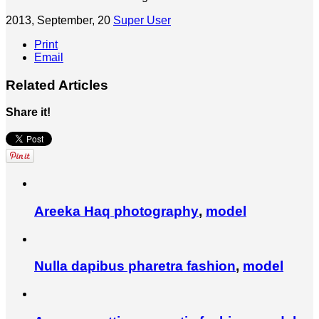
2013, September, 20
Super User
Print
Email
Related Articles
Share it!
Areeka Haq
photography
,
model
Nulla dapibus pharetra
fashion
,
model