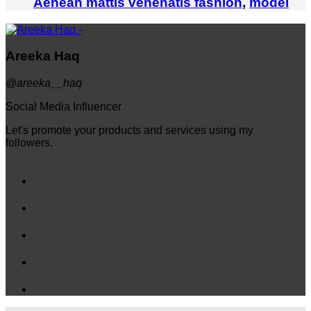
Aenean mattis venenatis
fashion
,
model
Areeka Haq
@areeka__haq
Social Media Influencer
Let's promote your products and services using my
followers.