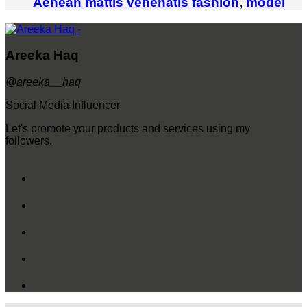
Aenean mattis venenatis
fashion
,
model
Areeka Haq
@areeka__haq
Social Media Influencer
Let's promote your products and services using my
followers.