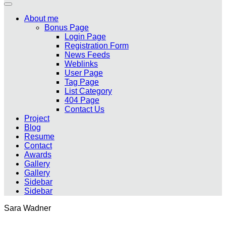
About me
Bonus Page
Login Page
Registration Form
News Feeds
Weblinks
User Page
Tag Page
List Category
404 Page
Contact Us
Project
Blog
Resume
Contact
Awards
Gallery
Gallery
Sidebar
Sidebar
Sara Wadner