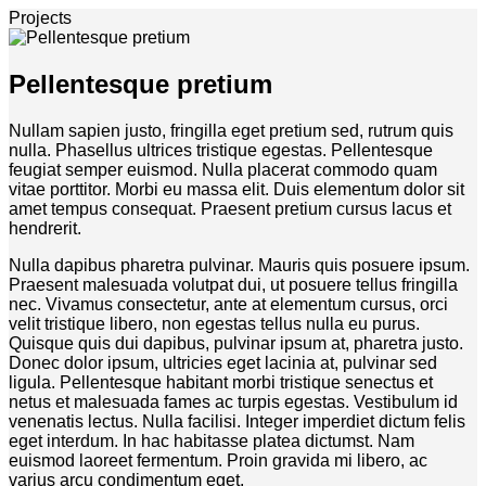
Projects
Pellentesque pretium
Nullam sapien justo, fringilla eget pretium sed, rutrum quis
nulla. Phasellus ultrices tristique egestas. Pellentesque
feugiat semper euismod. Nulla placerat commodo quam
vitae porttitor. Morbi eu massa elit. Duis elementum dolor sit
amet tempus consequat. Praesent pretium cursus lacus et
hendrerit.
Nulla dapibus pharetra pulvinar. Mauris quis posuere ipsum.
Praesent malesuada volutpat dui, ut posuere tellus fringilla
nec. Vivamus consectetur, ante at elementum cursus, orci
velit tristique libero, non egestas tellus nulla eu purus.
Quisque quis dui dapibus, pulvinar ipsum at, pharetra justo.
Donec dolor ipsum, ultricies eget lacinia at, pulvinar sed
ligula. Pellentesque habitant morbi tristique senectus et
netus et malesuada fames ac turpis egestas. Vestibulum id
venenatis lectus. Nulla facilisi. Integer imperdiet dictum felis
eget interdum. In hac habitasse platea dictumst. Nam
euismod laoreet fermentum. Proin gravida mi libero, ac
varius arcu condimentum eget.