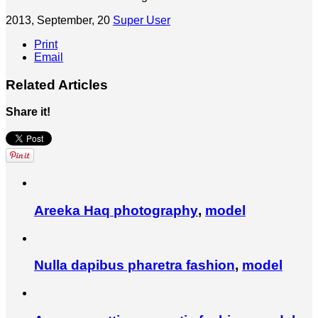
2013, September, 20
Super User
Print
Email
Related Articles
Share it!
Areeka Haq
photography
,
model
Nulla dapibus pharetra
fashion
,
model