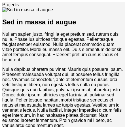
Projects
Sed in massa id augue
Nullam sapien justo, fringilla eget pretium sed, rutrum quis
nulla. Phasellus ultrices tristique egestas. Pellentesque
feugiat semper euismod. Nulla placerat commodo quam
vitae porttitor. Morbi eu massa elit. Duis elementum dolor sit
amet tempus consequat. Praesent pretium cursus lacus et
hendrerit.
Nulla dapibus pharetra pulvinar. Mauris quis posuere ipsum.
Praesent malesuada volutpat dui, ut posuere tellus fringilla
nec. Vivamus consectetur, ante at elementum cursus, orci
velit tristique libero, non egestas tellus nulla eu purus.
Quisque quis dui dapibus, pulvinar ipsum at, pharetra justo.
Donec dolor ipsum, ultricies eget lacinia at, pulvinar sed
ligula. Pellentesque habitant morbi tristique senectus et
netus et malesuada fames ac turpis egestas. Vestibulum id
venenatis lectus. Nulla facilisi. Integer imperdiet dictum felis
eget interdum. In hac habitasse platea dictumst. Nam
euismod laoreet fermentum. Proin gravida mi libero, ac
varius arcu condimentum eget.