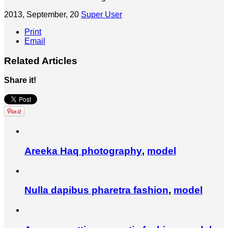
2013, September, 20
Super User
Print
Email
Related Articles
Share it!
Areeka Haq
photography
,
model
Nulla dapibus pharetra
fashion
,
model