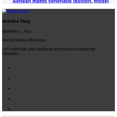
Aenean mattis venenatis
fashion
,
model
Areeka Haq
@areeka__haq
Social Media Influencer
Let's promote your products and services using my
followers.