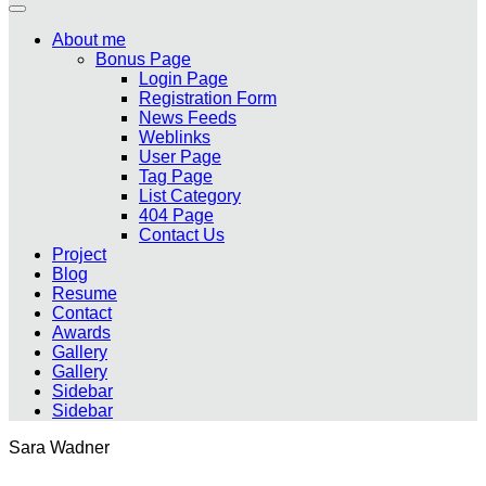
About me
Bonus Page
Login Page
Registration Form
News Feeds
Weblinks
User Page
Tag Page
List Category
404 Page
Contact Us
Project
Blog
Resume
Contact
Awards
Gallery
Gallery
Sidebar
Sidebar
Sara Wadner