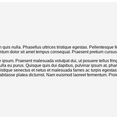
rum quis nulla. Phasellus ultrices tristique egestas. Pellentesq
entum dolor sit amet tempus consequat. Praesent pretium cursus 
e ipsum. Praesent malesuada volutpat dui, ut posuere tellus fri
s nulla eu purus. Quisque quis dui dapibus, pulvinar ipsum at, phar
tristique senectus et netus et malesuada fames ac turpis egestas. 
c habitasse platea dictumst. Nam euismod laoreet fermentum. Pro