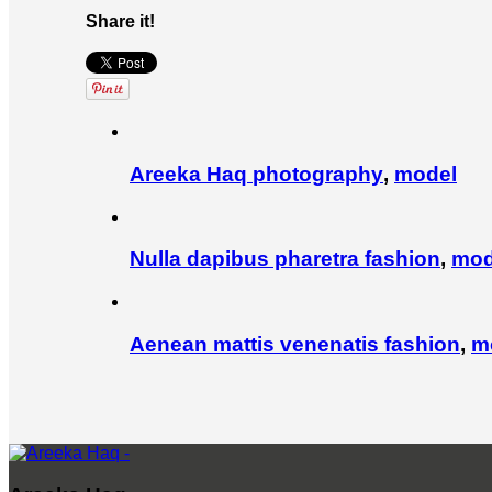
Share it!
Areeka Haq
photography
,
model
Nulla dapibus pharetra
fashion
,
mod
Aenean mattis venenatis
fashion
,
m