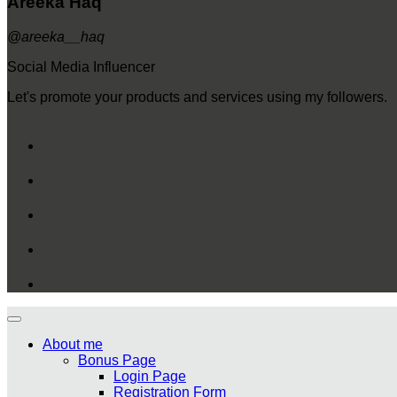
Areeka Haq
@areeka__haq
Social Media Influencer
Let's promote your products and services using my followers.
About me
Bonus Page
Login Page
Registration Form